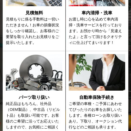
見積無料
車内清掃・洗車
見積もりに係る手数料は一切い
お渡し時に心を込めて車内清
ただきません！お車の損傷状況
掃・洗車サービスを行っており
をしっかり確認し、お客様のご
ます。お預かり時から「見違え
要望を取り入れたお見積りをご
たよ」と言って頂けるクオリテ
提示いたします。
ィに仕上げてまいります！
パーツ取り扱い
自動車保険手続き
純正品はもちろん、社外品
ご希望の車種・ご予算にあわせ
（OEM製品）、中古品（リビル
てぴったりのお車をお探しいた
ト品）も取扱い可能です。お客
します。各種ローンお取り扱い
様のご希望に沿ってお応えいた
あり。下取り、オークション代
しますので、お気軽にご相談く
行などのご相談も承ります。