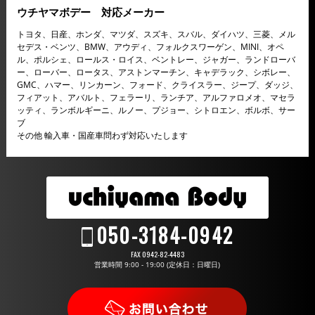
ウチヤマボデー 対応メーカー
ショック！&...
トヨタ、日産、ホンダ、マツダ、スズキ、スバル、ダイハツ、三菱、メル
セデス・ベンツ、BMW、アウディ、フォルクスワーゲン、MINI、オペ
ル、ポルシェ、ロールス・ロイス、ベントレー、ジャガー、ランドローバ
ー、ローバー、ロータス、アストンマーチン、キャデラック、シボレー、
GMC、ハマー、リンカーン、フォード、クライスラー、ジープ、ダッジ、
フィアット、アバルト、フェラーリ、ランチア、アルファロメオ、マセラ
ッティ、ランボルギーニ、ルノー、プジョー、シトロエン、ボルボ、サー
ブ
その他 輸入車・国産車問わず対応いたします
050-3184-0942
FAX 0942-82-4483
営業時間 9:00 - 19:00 (定休日：日曜日)