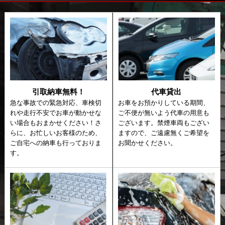
引取納車無料！
代車貸出
急な事故での緊急対応、車検切
お車をお預かりしている期間、
れや走行不安でお車が動かせな
ご不便が無いよう代車の用意も
い場合もおまかせください！さ
ございます。禁煙車両もござい
らに、お忙しいお客様のため、
ますので、ご遠慮無くご希望を
ご自宅への納車も行っておりま
お聞かせください。
す。