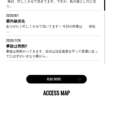
毎日、忙しくさせて頂きてます。ですが、私の落とし穴と言
う...
2020/8/1
紫外線劣化
ありがたく忙しくさせて頂いてます！ 今日の作業は 劣化
...
2020/7/28
事故は突然‼
事故は突然やってきます。自分は法定速度を守って普通に走っ
てたはずがいきなり横から...
2020/7/25
自分を見つめ直す。
今日は久しぶりに講演会に参加中村 文昭の話しを聞きに参り
READ MORE
ました。 &n...
2020/7/21
ACCESS MAP
夏、到来‼️
いよいよ梅雨も明け夏が到来‼️年々暑さが厳しくなって来てます
ね。また、コロナ禍の...