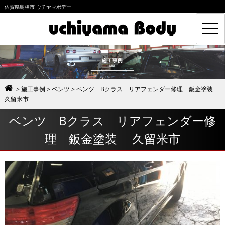
佐賀県鳥栖市 ウチヤマボデー
toggl
navig
>
施工事例
>
ベンツ
>
ベンツ Bクラス リアフェンダー修理 鈑金塗装
久留米市
ベンツ Bクラス リアフェンダー修
理 鈑金塗装 久留米市