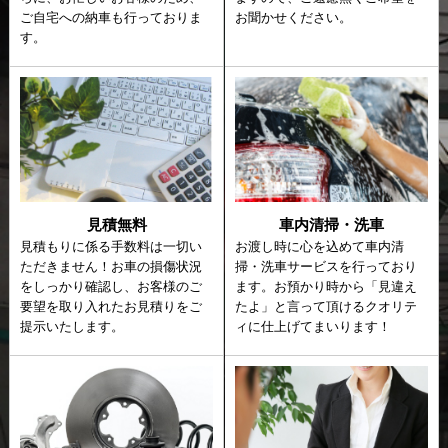
ご自宅への納車も行っておりま
お聞かせください。
す。
見積無料
車内清掃・洗車
見積もりに係る手数料は一切い
お渡し時に心を込めて車内清
ただきません！お車の損傷状況
掃・洗車サービスを行っており
をしっかり確認し、お客様のご
ます。お預かり時から「見違え
要望を取り入れたお見積りをご
たよ」と言って頂けるクオリテ
提示いたします。
ィに仕上げてまいります！