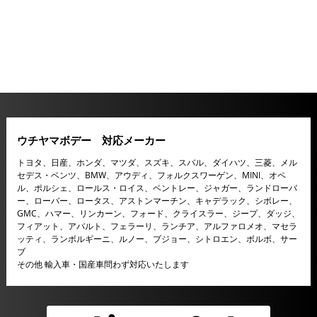
ン...
2020/7/1
利益 薄！
前回のGS３５０F完成さてどれくらいの利益が出たと思います
か？修理金額１，０５０...
2020/6/23
取替れば良いとは限らない！
ＥＫクロス後ろからの追突事故納車からまだ１ヵ月、もの凄い
ウチヤマボデー 対応メーカー
ショック！&...
トヨタ、日産、ホンダ、マツダ、スズキ、スバル、ダイハツ、三菱、メル
セデス・ベンツ、BMW、アウディ、フォルクスワーゲン、MINI、オペ
ル、ポルシェ、ロールス・ロイス、ベントレー、ジャガー、ランドローバ
ー、ローバー、ロータス、アストンマーチン、キャデラック、シボレー、
GMC、ハマー、リンカーン、フォード、クライスラー、ジープ、ダッジ、
フィアット、アバルト、フェラーリ、ランチア、アルファロメオ、マセラ
ッティ、ランボルギーニ、ルノー、プジョー、シトロエン、ボルボ、サー
ブ
その他 輸入車・国産車問わず対応いたします