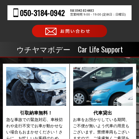
050-3184-0942
FAX 0942-82-4483
営業時間 9:00 - 19:00 (定休日：日曜日)
Car Life Support
ウチヤマボデー
引取納車無料！
代車貸出
急な事故での緊急対応、車検切
お車をお預かりしている期間、
れや走行不安でお車が動かせな
ご不便が無いよう代車の用意も
い場合もおまかせください！さ
ございます。禁煙車両もござい
らに、お忙しいお客様のため、
ますので、ご遠慮無くご希望を