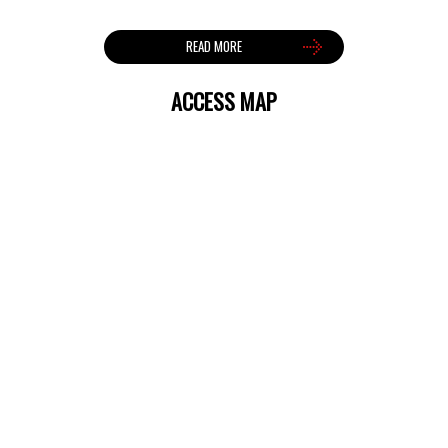
自分を見つめ直す。
今日は久しぶりに講演会に参加中村 文昭の話しを聞きに参り
READ MORE
ました。 &n...
2020/7/21
ACCESS MAP
夏、到来‼️
いよいよ梅雨も明け夏が到来‼️年々暑さが厳しくなって来てます
ね。また、コロナ禍の...
2020/7/16
新品交換 つづき 【プリウス 50系】
表面はそのまま塗装と行きたいのですが送られてくる時、包装
さてる段ボールに擦れてキ...
2020/7/13
新品交換 意外と面倒 【プリウス 50系】
今回の作業は新品取替新品パーツを塗装するまでの面倒くさい
作業を順追っ...
2020/7/10
特別定額給付金の使い道！
特別定額寄付金１０万円が届いてさて、どう使うか世間のア