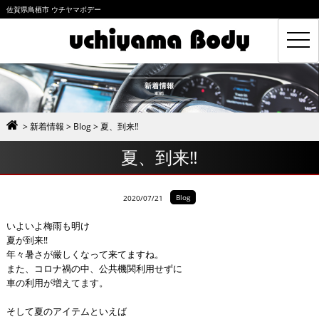
佐賀県鳥栖市 ウチヤマボデー
toggl
navig
>
新着情報
>
Blog
>
夏、到来‼️
夏、到来‼️
Blog
2020/07/21
いよいよ梅雨も明け
夏が到来‼️
年々暑さが厳しくなって来てますね。
また、コロナ禍の中、公共機関利用せずに
車の利用が増えてます。
そして夏のアイテムといえば